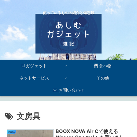
使っているものの紹介と備忘録
ガジェット
食べ物
ネットサービス
その他
お問い合わせ
文房具
BOOX NOVA Air Cで使える
boox