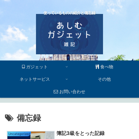
使っているものの紹介と備忘録
ガジェット
食べ物
ネットサービス
その他
お問い合わせ
備忘録
簿記3級をとった記録
Uncategorized